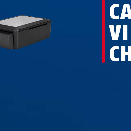
C
V
C