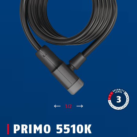
↑
1
/
2
↓
PRIMO 5510K