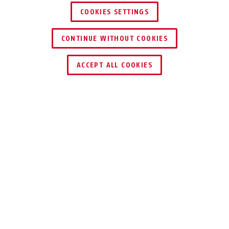
COOKIES SETTINGS
CONTINUE WITHOUT COOKIES
TROUVER UN REVENDEUR
ACCEPT ALL COOKIES
Description
PRIMO 5510K
LA SÉCURITÉ
FLEXIBLE ABUS