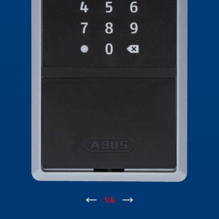
↑
1
/
4
↓