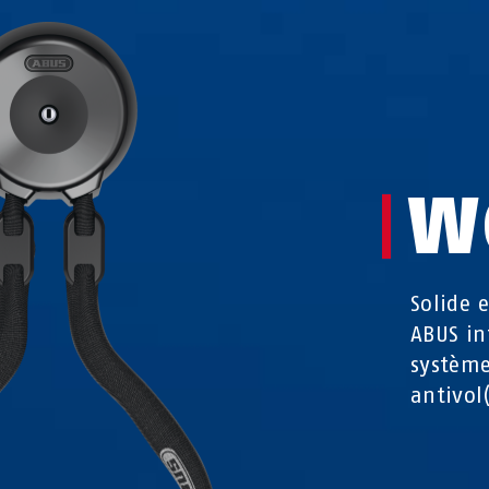
W
Solide 
ABUS in
système
antivol(