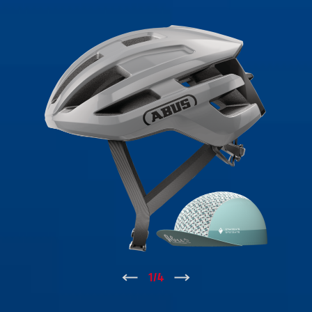
↑
1
/
4
↓