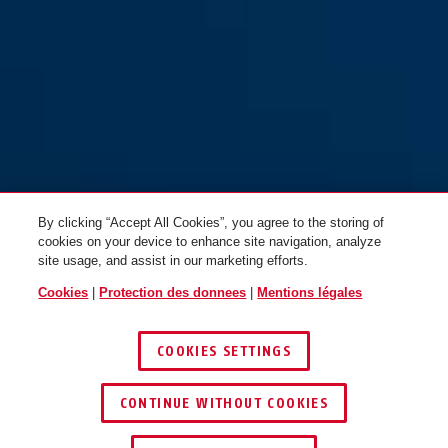
moss green
PowerDome ACE metallic
copper L
PowerDome ACE moss green S
By clicking “Accept All Cookies”, you agree to the storing of
cookies on your device to enhance site navigation, analyze
site usage, and assist in our marketing efforts.
Cookies
|
Protection des donnees
|
Mentions légales
PowerDome ACE moss green
M
PowerDome ACE moss green L
COOKIES SETTINGS
CONTINUE WITHOUT COOKIES
TROUVER UN REVENDEUR