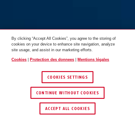
By clicking “Accept All Cookies”, you agree to the storing of
cookies on your device to enhance site navigation, analyze
site usage, and assist in our marketing efforts.
pure grey
pure mint
Cookies
|
Protection des donnees
|
Mentions légales
StormChaser ACE flip flop
StormChaser ACE flip flop
purple M
purple L
COOKIES SETTINGS
CONTINUE WITHOUT COOKIES
TROUVER UN REVENDEUR
ACCEPT ALL COOKIES
performance red
flip flop purple