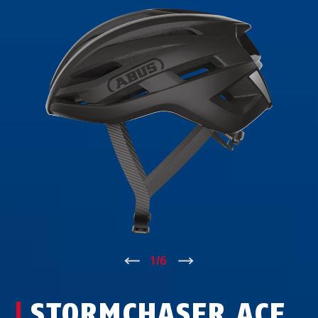
↑
1
/
6
↓
STORMCHASER ACE