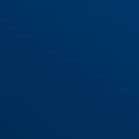
Cales pour grille de
porte/escalier, enroulable
JC9518 BEN