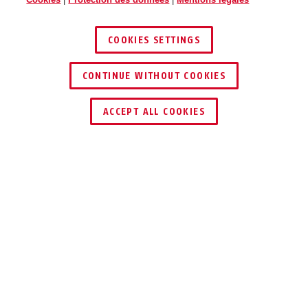
COOKIES SETTINGS
CONTINUE WITHOUT COOKIES
TROUVER UN REVENDEUR
ACCEPT ALL COOKIES
Description
JC9518 BEN
CALES POUR BEN
Notre store BEN pour portes et escaliers