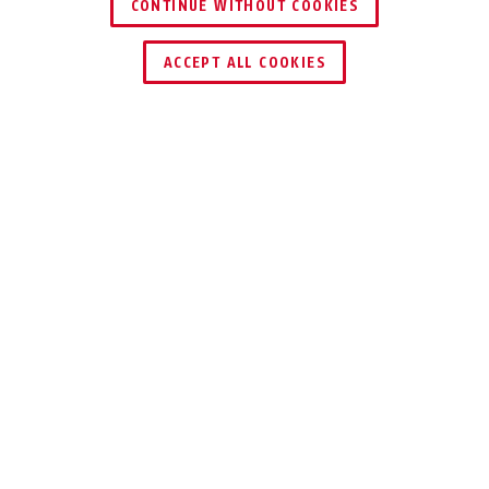
CONTINUE WITHOUT COOKIES
TROUVER UN REVENDEUR
ACCEPT ALL COOKIES
Description
FTR42
AVEC BOULONS EN
ACIER INOXYDABLE
Verrou de fenêtre avec boulon en acier
inoxydable pour fenêtres coulissantes.