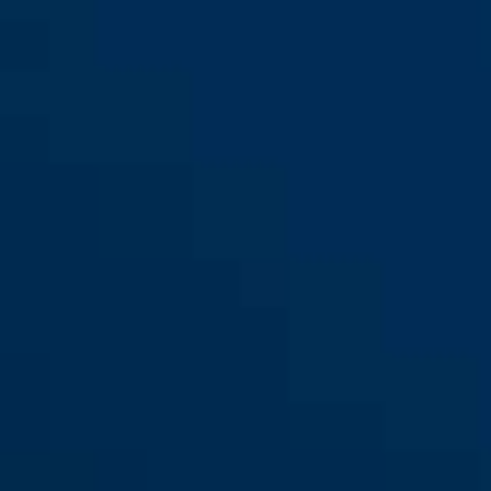
KeyGarage™ 787 montage
mural