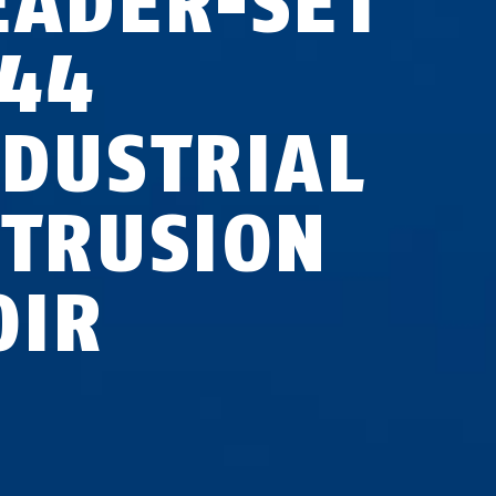
EADER-SET
P44
NDUSTRIAL
NTRUSION
OIR