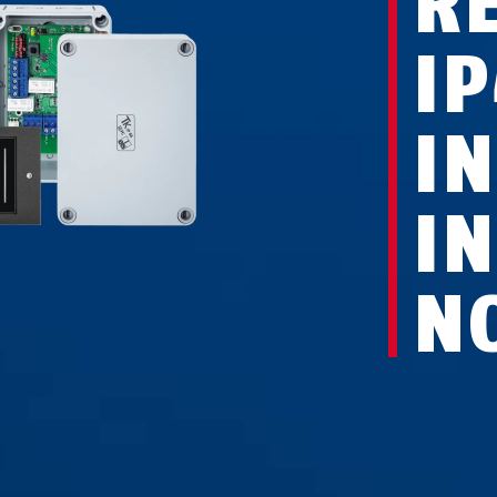
R
I
I
I
N