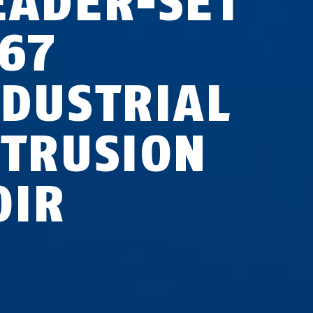
EADER-SET
P67
NDUSTRIAL
NTRUSION
OIR