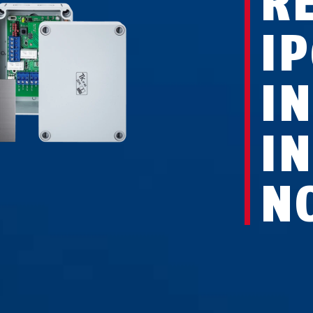
R
I
I
I
N