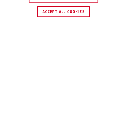
ACCEPT ALL COOKIES
Description
AZBW10121
EN TOUTE SÉCURITÉ : DÉTECTER SANS
AMBIGUÏTÉ LES PERSONNES NON
AUTORISÉES
Détection serrée : 2 capteurs, une
sécurité double
Le détecteur de mouvement à fil certifié EN