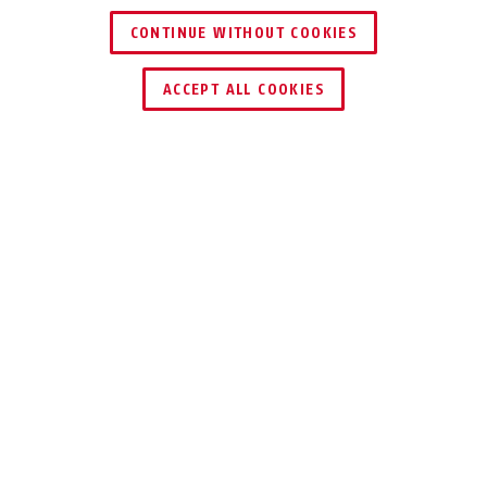
CONTINUE WITHOUT COOKIES
ACCEPT ALL COOKIES
Description
TVAC35001
L'adaptateur international (230 V AC / 12 V DC,
1,5 A) assure l'alimentation en courant de vos
appareils vidéo. Si vous voulez installer un
système de vidéosurveillance mobile lors de
vos déplacements ou, par exemple, dans un