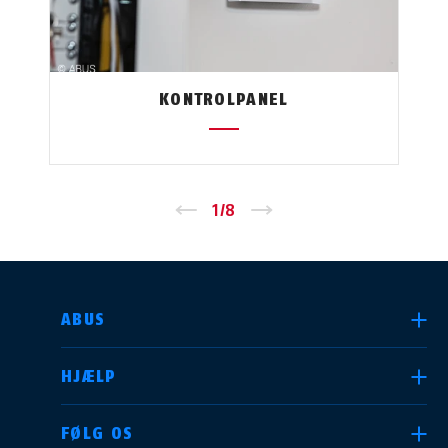
KONTROLPANEL
←
1
/
8
→
VÆLG DIT LAND
ABUS
HJÆLP
Deutschland
United Kingdom
FØLG OS