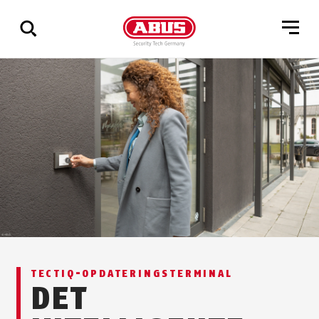
Vis
alle
resultater
TECTIQ-OPDATERINGSTERMINAL
DET