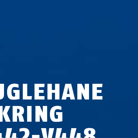
UGLEHANE
IKRING
442-V448