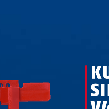
K
S
V