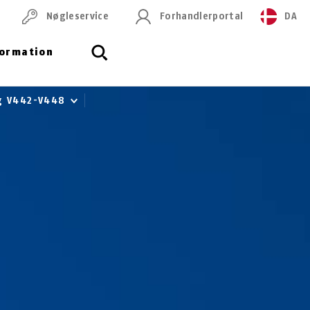
Nøgleservice
Forhandlerportal
DA
formation
ng V442-V448