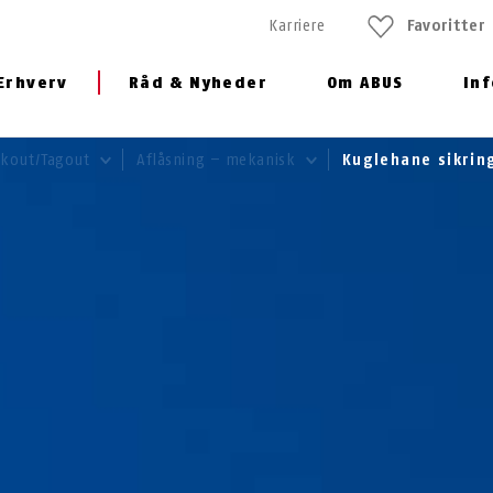
Karriere
Favoritter
Erhverv
Råd & Nyheder
Om ABUS
In
ockout/Tagout
Aflåsning – mekanisk
Kuglehane sikri