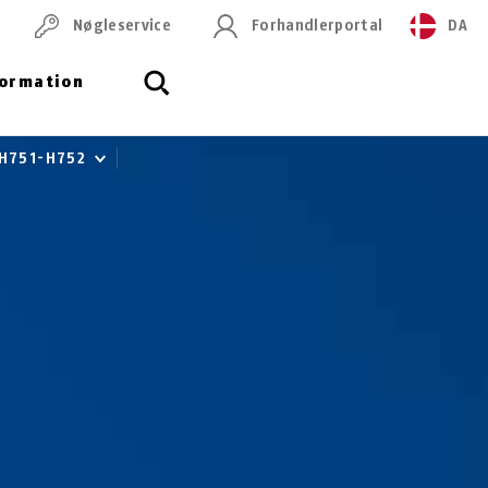
Nøgleservice
Forhandlerportal
DA
formation
 H751-H752