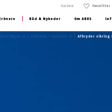
Karriere
Favoritter
Erhverv
Råd & Nyheder
Om ABUS
In
ockout/Tagout
Aflåsning – mekanisk
Afbryder sikring