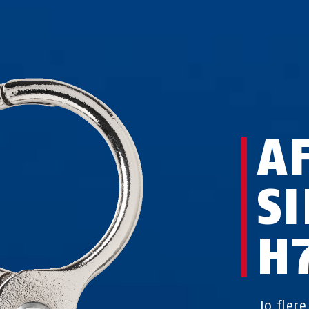
A
S
H
Jo flere