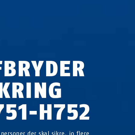
FBRYDER
IKRING
751-H752
 personer der skal sikre, jo flere