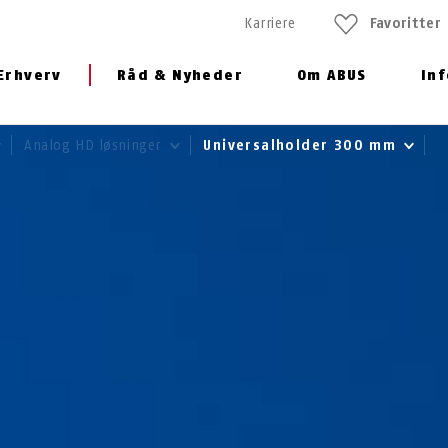
Karriere
Favoritter
Erhverv
Råd & Nyheder
Om ABUS
In
Analog HD løsninger
Universalholder 300 mm