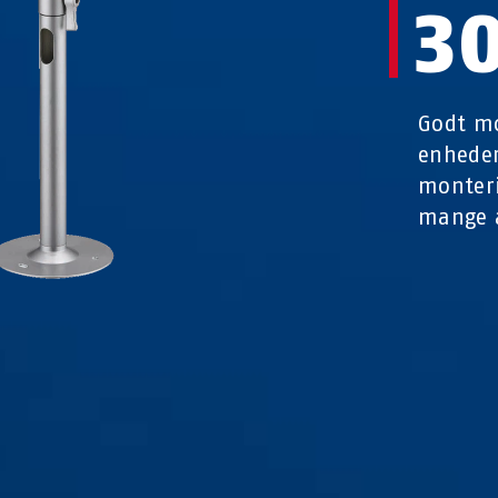
3
Godt mo
enheder
monteri
mange 