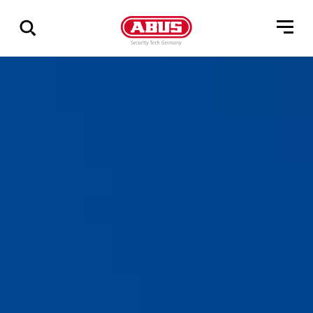
Zeige
alle
Ergebnisse