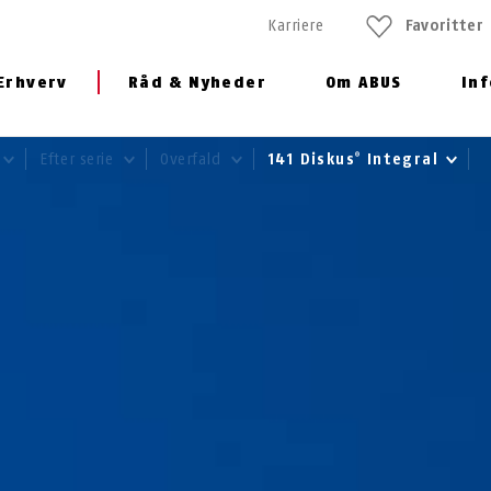
Karriere
Favoritter
Erhverv
Råd & Nyheder
Om ABUS
In
Efter serie
Overfald
141 Diskus
Integral
®