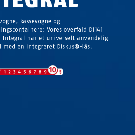
evogne, kassevogne og
ingscontainere: Vores overfald DI141
 Integral har et universelt anvendelig
d med en integreret Diskus®-lås.