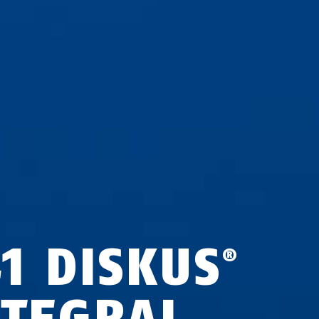
41 DISKUS
®
NTEGRAL