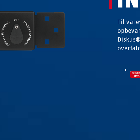
Til var
opbevar
Diskus®
overfal