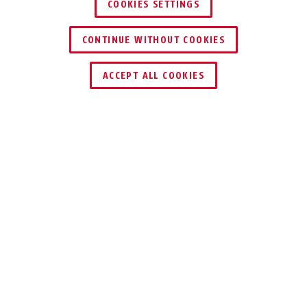
COOKIES SETTINGS
CONTINUE WITHOUT COOKIES
ACCEPT ALL COOKIES
Beskrivelse
83/60 O ROCK
EN KLIPPE BLANDT
LÅSENE
83/60 O Rock bruges, hvor store værdier