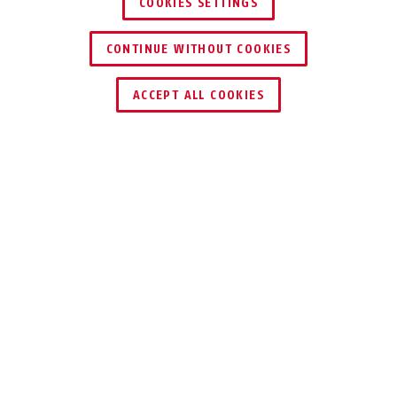
COOKIES SETTINGS
CONTINUE WITHOUT COOKIES
ACCEPT ALL COOKIES
Beskrivelse
GRANIT™ XPLUS™ 540
PÅLIDELIG
BESKYTTELSE, DER
OPFYLDER SELV DE