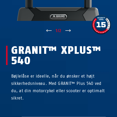
↑
1
/
2
↓
GRANIT™ XPLUS™
540
Bøjlelåse er ideelle, når du ønsker et højt
sikkerhedsniveau. Med GRANIT™ Plus 540 ved
du, at din motorcykel eller scooter er optimalt
sikret.