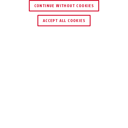
CONTINUE WITHOUT COOKIES
TROUVER UN REVENDEUR
ACCEPT ALL COOKIES
Description
SRR45+55 NOIR
VERROU
COULISSANT À
USAGE GÉNÉRAL
Le verrou coulissant SRR se compose