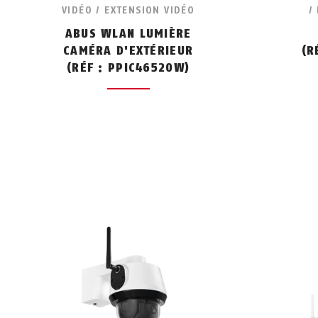
VIDÉO / EXTENSION VIDÉO
/
ABUS WLAN LUMIÈRE
CAMÉRA D'EXTÉRIEUR
(R
(RÉF : PPIC46520W)