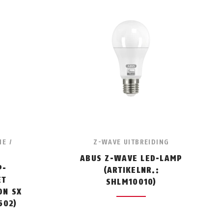
IE /
Z-WAVE UITBREIDING
ABUS Z-WAVE LED-LAMP
P-
(ARTIKELNR.:
ET
SHLM10010)
ON SX
502)