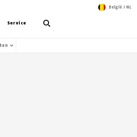
België
/
NL
Service
cten