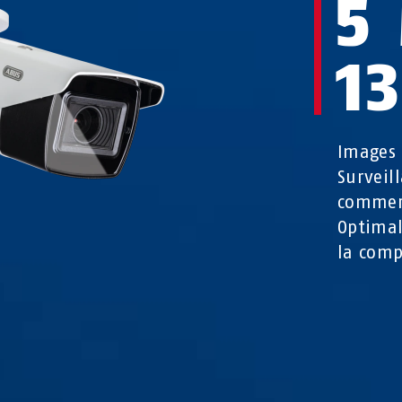
5
1
Images 
Surveil
commer
Optimal
la comp