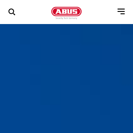
Via
alle
resultater