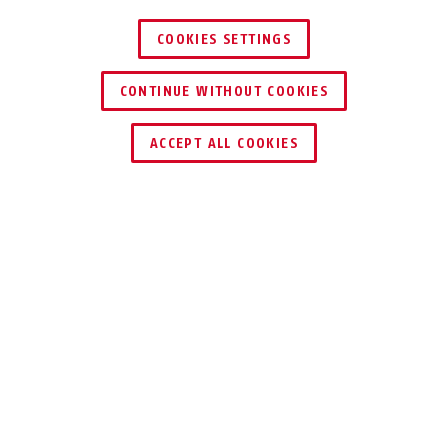
COOKIES SETTINGS
CONTINUE WITHOUT COOKIES
ACCEPT ALL COOKIES
Beskrivelse
83WPCS/53 EXTREME
VÆRBESTANDIG
TYVERIBESKYTTELSE