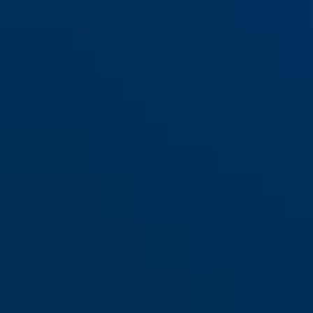
83WPCS/53
svart
83WPCS/53 like nøkler