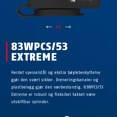
↑
1
/
3
↓
83WPCS/53
EXTREME
Herdet spesialstål og ekstra bøylebeskyttelse
gjør den svært sikker. Dreneringskanaler og
plastbelegg gjør den værbestandig. 83WPCS/53
Extreme er robust og fleksibel takket være
utskiftbar sylinder.