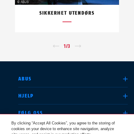
SIKKERHET UTENDØRS
←
1
/
3
→
VELG LAND
ABUS
HJELP
Deutschland
United Kingdom
FØLG OSS
By clicking “Accept All Cookies”, you agree to the storing of
cookies on your device to enhance site navigation, analyze
JURIDISK