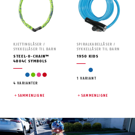
KJETTINGLÅSER /
SPIRALKABELLÅSER /
SYKKELLÅSER TIL BARN
SYKKELLÅSER TIL BARN
STEEL-O-CHAIN™
1950 KIDS
4804C SYMBOLS
blå
blå
grønn
pink
rød
1 VARIANT
4 VARIANTER
SAMMENLIGNE
SAMMENLIGNE