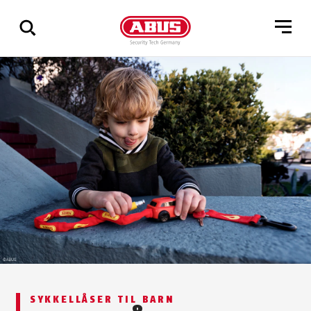
Via
alle
resultater
SYKKELLÅSER TIL BARN