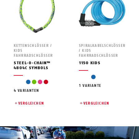
KETTENSCHLÖSSER /
SPIRALKABELSCHLÖSSER
KIDS
/ KIDS
FAHRRADSCHLÖSSER
FAHRRADSCHLÖSSER
STEEL-O-CHAIN™
1150 KIDS
4804C SYMBOLS
blau
blau
grün
pink
rot
1 VARIANTE
4 VARIANTEN
VERGLEICHEN
VERGLEICHEN