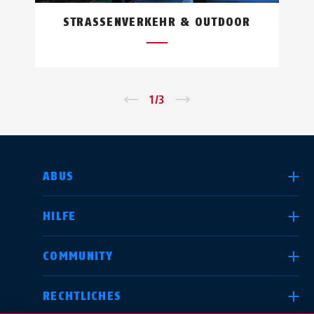
STRASSENVERKEHR & OUTDOOR
←
1
/
3
→
LAND AUSWÄHLEN
ABUS
HILFE
Deutschland
United Kingdom
COMMUNITY
RECHTLICHES