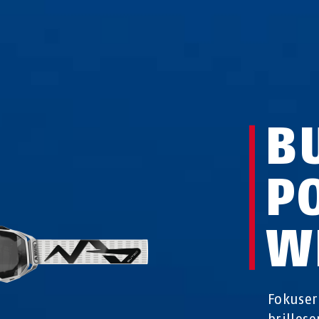
B
P
W
Fokuser
brillese