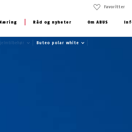
Favoritter
Næring
Råd og nyheter
Om ABUS
In
jelmtilbehør
Buteo polar white