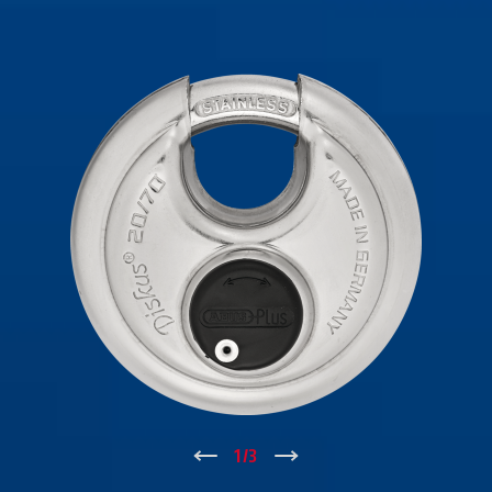
↑
1
/
3
↓