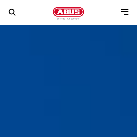
Via
alle
resultater