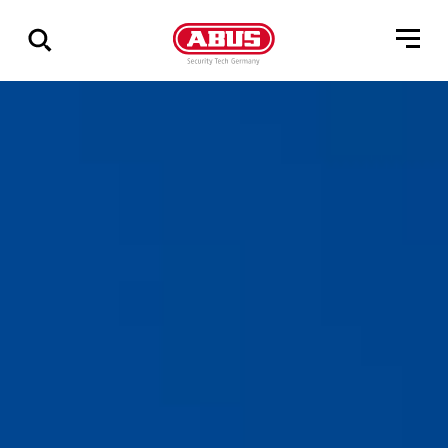
Via
alle
resultater