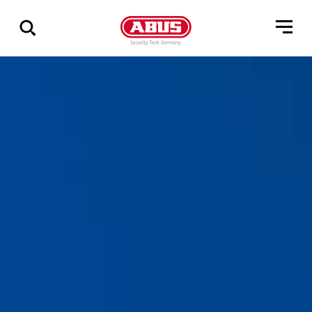
Via
alle
resultater