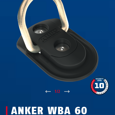
↑
1
/
2
↓
ANKER WBA 60