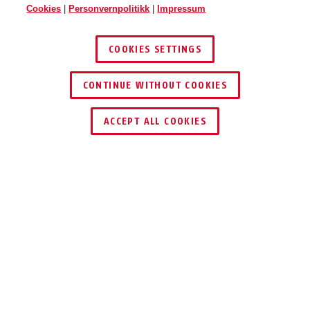
Cookies
|
Personvernpolitikk
|
Impressum
COOKIES SETTINGS
CONTINUE WITHOUT COOKIES
ACCEPT ALL COOKIES
Beskrivelse
WBA60
EKSTRA
BESKYTTELSE FOR