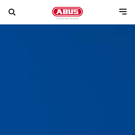
Zeige
alle
Ergebnisse