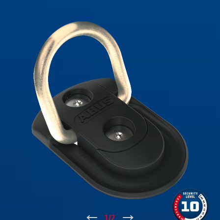
↑
1
/
2
↓