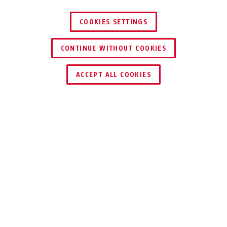
COOKIES SETTINGS
CONTINUE WITHOUT COOKIES
ZNAJDŹ DYSTRYBUTORA
ACCEPT ALL COOKIES
Opis
WBA60
DODATKOWA
OCHRONA