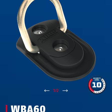
↑
1
/
2
↓
WBA60