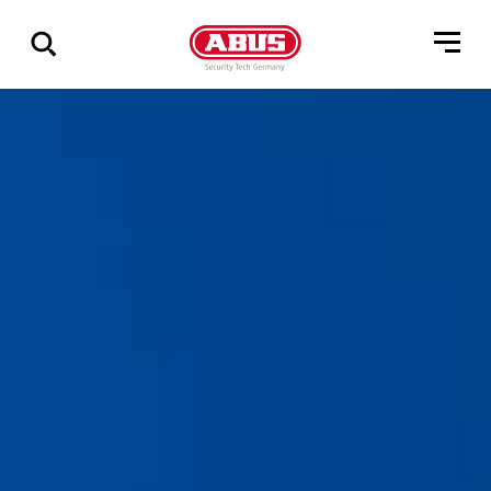
Pokaż
wszystkie
wyniki