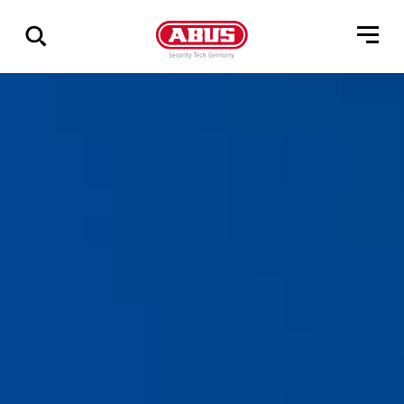
Pokaż
wszystkie
wyniki