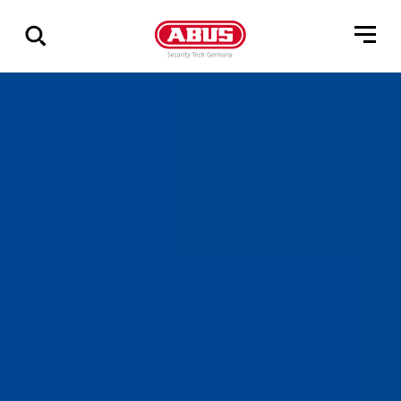
Pokaż
wszystkie
wyniki