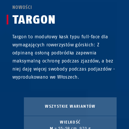
NOWOŚCI
TARGON
Targon to modułowy kask typu full-face dla
wymagających rowerzystów górskich: Z
odpinaną osłoną podbródka zapewnia
maksymalną ochronę podczas zjazdów, a bez
niej daję więcej swobody podczas podjazdów -
wyprodukowano we Włoszech.
WSZYSTKIE WARIANTÓW
WIELKOŚĆ
M
= 55-58 cm, 970 g