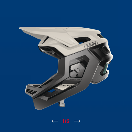
↑
1
/
6
↓