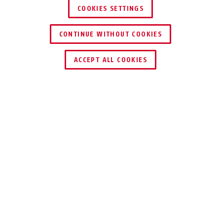
COOKIES SETTINGS
CONTINUE WITHOUT COOKIES
ZNAJDŹ DYSTRYBUTORA
Targon sand beige S
Targon sand beige M
ACCEPT ALL COOKIES
←
Targon sand beige L
Targon velvet black S