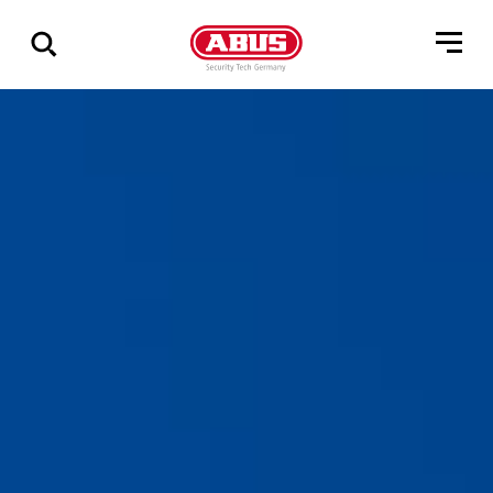
Pokaż
wszystkie
wyniki