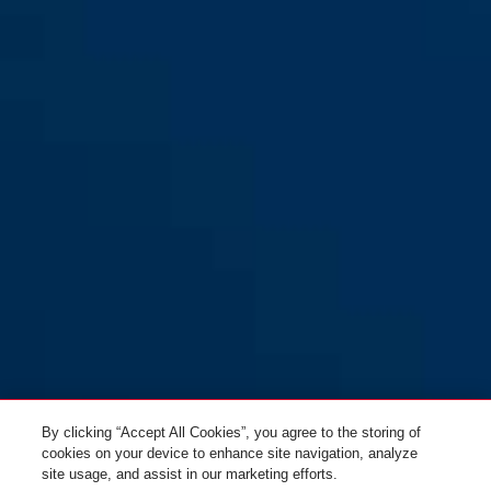
clear
Wizjer cut clear TimeShifter
Wizjer cut mirrored
M/L
TimeShifter M/L
Wizjer wide mirrored
Wizjer narrow mirrored
TimeShifter M/L
TimeShifter M/L
By clicking “Accept All Cookies”, you agree to the storing of
cookies on your device to enhance site navigation, analyze
site usage, and assist in our marketing efforts.