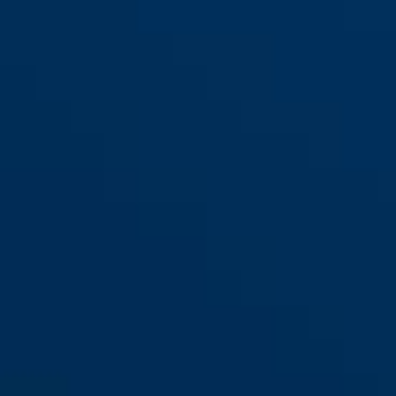
M/L
Wizjer wide clear TimeShifter
mirrored
Wizjer narrow clear
smoke
M/L
TimeShifter M/L