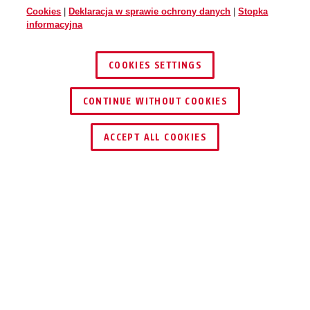
Cookies
|
Deklaracja w sprawie ochrony danych
|
Stopka
informacyjna
Wizjer narrow smoke
Wizjer wide smoke TimeShifter
TimeShifter M/L
M/L
COOKIES SETTINGS
CONTINUE WITHOUT COOKIES
ZNAJDŹ DYSTRYBUTORA
ACCEPT ALL COOKIES
Opis
WIZJER TIMESHIFTER
AERODYNAMIKA,