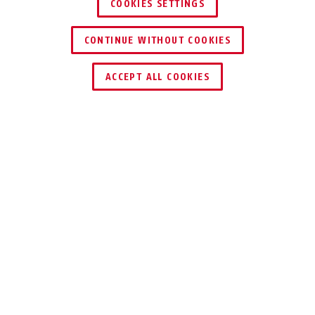
COOKIES SETTINGS
CONTINUE WITHOUT COOKIES
ZNAJDŹ DYSTRYBUTORA
ACCEPT ALL COOKIES
Opis
180IB
ODPORNA NA
WARUNKI
ATMOSFERYCZNE I