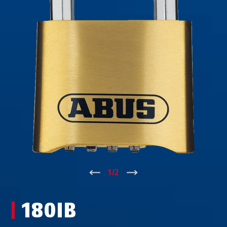
↑
1
/
2
↓
180IB