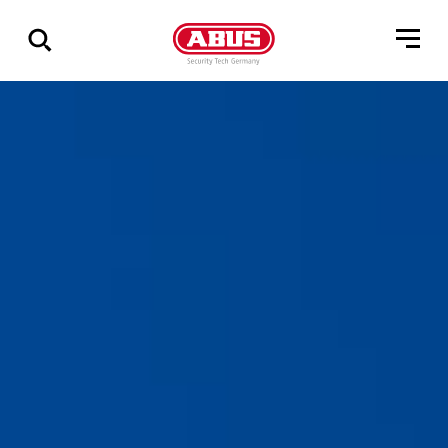
Pokaż
wszystkie
wyniki