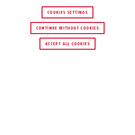
COOKIES SETTINGS
CONTINUE WITHOUT COOKIES
ZNAJDŹ DYSTRYBUTORA
ACCEPT ALL COOKIES
Opis
TVVR36422T
WYDAJNE
MONITOROWANIE,