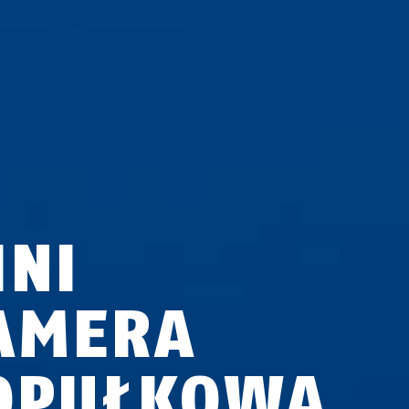
INI
AMERA
OPUŁKOWA