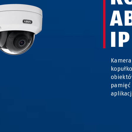
A
I
Kamera
kopułko
obiektó
pamięć 
aplikacj