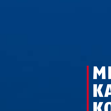
M
K
K