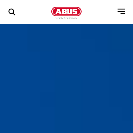
Pokaż
wszystkie
wyniki