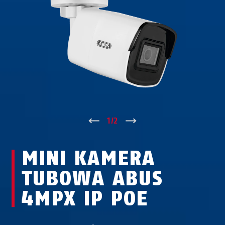
↑
1
/
2
↓
MINI KAMERA
TUBOWA ABUS
4MPX IP POE