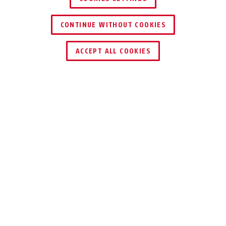
CONTINUE WITHOUT COOKIES
ZNAJDŹ DYSTRYBUTORA
ACCEPT ALL COOKIES
Opis
TVIP64511
MINIATUROWA
KAMERA TUBOWA