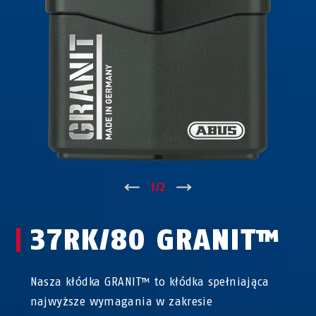
↑
1
/
2
↓
37RK/80 GRANIT™
Nasza kłódka GRANIT™ to kłódka spełniająca
najwyższe wymagania w zakresie