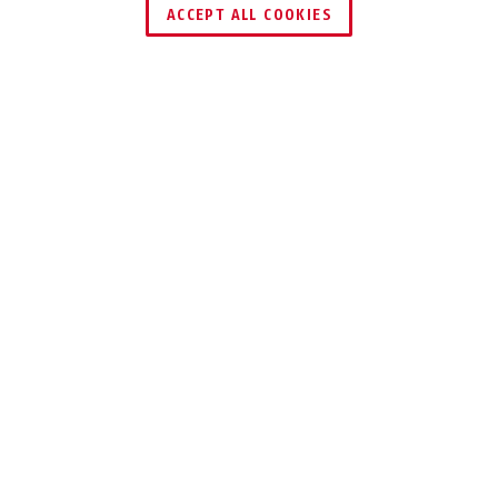
ACCEPT ALL COOKIES
Opis
37RK/80 GRANIT™
TRUST THE
PROFESSIONALS
Nasza kłódka GRANIT™ to kłódka
spełniająca najwyższe wymagania
bezpieczeństwa, Made in Germany.
Kłódka Granit 37/80 spełnia wymagania firm