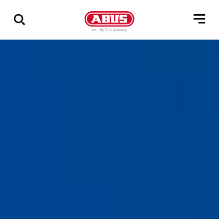
Pokaż
wszystkie
wyniki