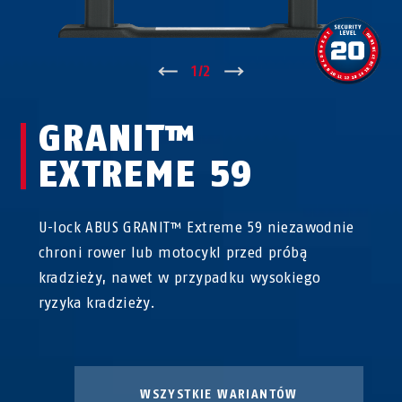
↑
1
/
2
↓
GRANIT™
EXTREME 59
U-lock ABUS GRANIT™ Extreme 59 niezawodnie
chroni rower lub motocykl przed próbą
kradzieży, nawet w przypadku wysokiego
ryzyka kradzieży.
WSZYSTKIE WARIANTÓW