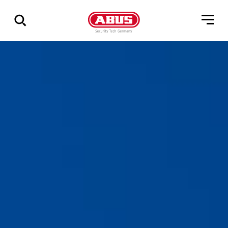
Pokaż
wszystkie
wyniki