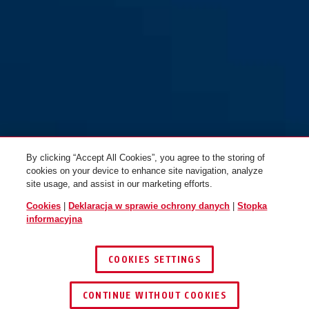
GRANIT™ Extreme XPlus™
GRANIT™ Extreme XPlus™
59/180HB245
59/180HB260
By clicking “Accept All Cookies”, you agree to the storing of
cookies on your device to enhance site navigation, analyze
site usage, and assist in our marketing efforts.
Cookies
|
Deklaracja w sprawie ochrony danych
|
Stopka
informacyjna
COOKIES SETTINGS
CONTINUE WITHOUT COOKIES