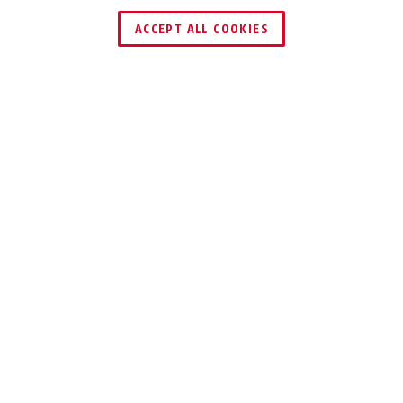
ZNAJDŹ DYSTRYBUTORA
ACCEPT ALL COOKIES
Opis
GRANIT™ EXTREME 59
BEZPIECZEŃSTWO
SKRYTE ZA
ZAMKIEM I
JARZMEM
Podwójnie blokowany kwadratowy