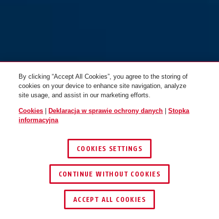
BORDO GRANIT XPlus™
BORDO GRANIT XPlus™
6500/85 czarny + torba ST
6500/110 czarny + uchwyt SH
By clicking “Accept All Cookies”, you agree to the storing of
cookies on your device to enhance site navigation, analyze
site usage, and assist in our marketing efforts.
Cookies
|
Deklaracja w sprawie ochrony danych
|
Stopka
informacyjna
COOKIES SETTINGS
CONTINUE WITHOUT COOKIES
ZNAJDŹ DYSTRYBUTORA
ACCEPT ALL COOKIES