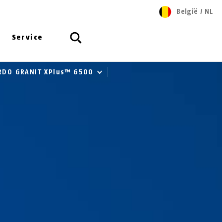
België
/
NL
Service
RDO GRANIT XPlus™ 6500