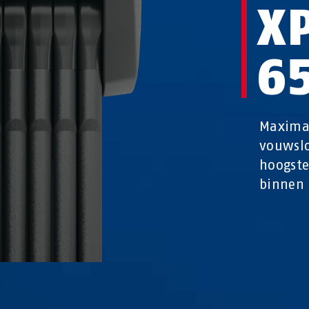
X
6
Maximal
vouwsl
hoogste
binnen 