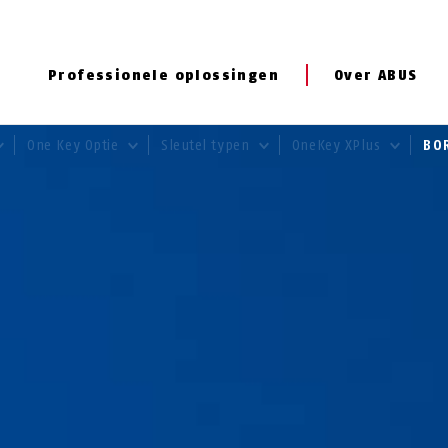
Professionele oplossingen
Over ABUS
One Key Optie
Sleutel typen
OneKey XPlus
BO