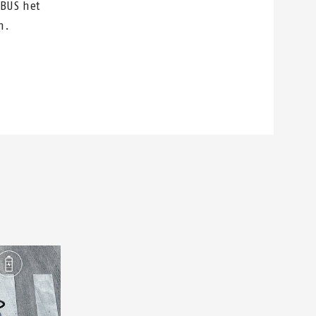
ABUS het
n.