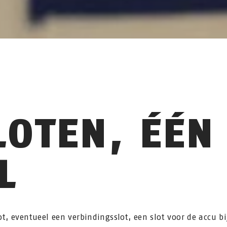
LOTEN, ÉÉN
L
t, eventueel een verbindingsslot, een slot voor de accu bi