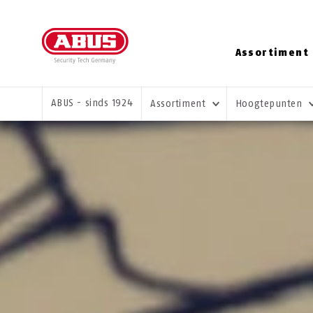
Assortiment
U BENT HIER:
ABUS - sinds 1924
Assortiment
Hoogtepunten