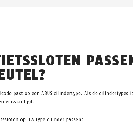
IETSSLOTEN PASSE
EUTEL?
elcode past op een ABUS cilindertype. Als de cilindertypes i
den vervaardigd.
etssloten op uw type cilinder passen: