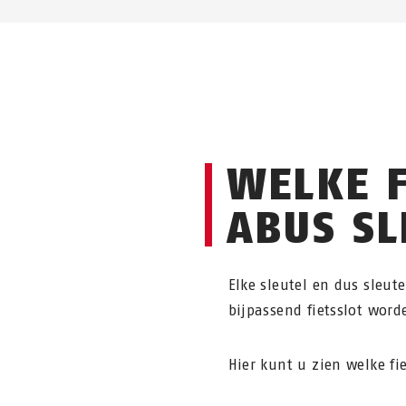
WELKE F
ABUS SL
Elke sleutel en dus sleut
bijpassend fietsslot wor
Hier kunt u zien welke fi