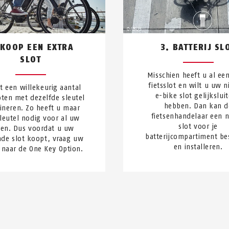
 KOOP EEN EXTRA
3. BATTERIJ SL
SLOT
Misschien heeft u al ee
fietsslot en wilt u uw 
t een willekeurig aantal
e-bike slot gelijkslui
loten met dezelfde sleutel
hebben. Dan kan d
neren. Zo heeft u maar
fietsenhandelaar een 
leutel nodig voor al uw
slot voor je
ten. Dus voordat u uw
batterijcompartiment be
de slot koopt, vraag uw
en installeren.
 naar de One Key Option.