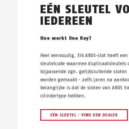
EÉN SLEUTEL V
IEDEREEN
Hoe werkt One Key?
Heel eenvoudig. Elk ABUS-slot heeft een
sleutelcode waarmee duplicaatsleutels 
bijpassende zgn. gelijksluitende slote
worden gemaakt - zelfs jaren na aanko
belangrijke is dat de sloten van ABUS he
cilindertype hebben.
EÉN SLEUTEL - VIND EEN DEALER