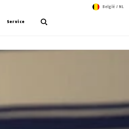
België
/
NL
Service