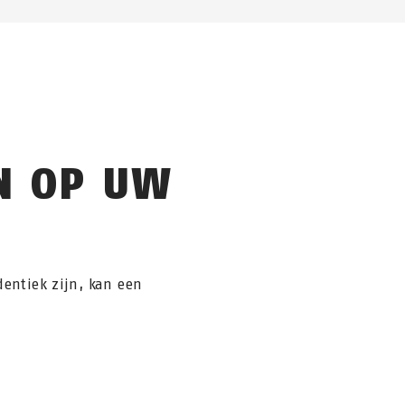
N OP UW
dentiek zijn, kan een