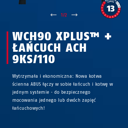
↑
1
/
2
↓
WCH90 XPLUS™ +
ŁAŃCUCH ACH
9KS/110
Wytrzymała i ekonomiczna: Nowa kotwa
ścienna ABUS łączy w sobie łańcuch i kotwę w
jednym systemie - do bezpiecznego
mocowania jednego lub dwóch zapięć
łańcuchowych!