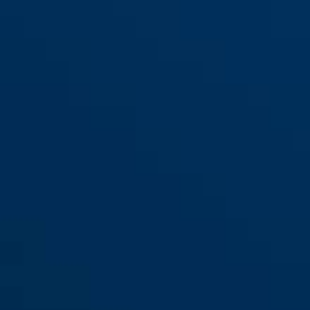
WCH90 XPlus™ + ACH 9KS/110
WCH90 XPlus™ + łańcuch ACH
Twin Chain KA SPRD
9KS/110