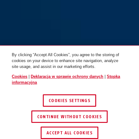
WCH90 XPlus™ + łańcuch ACH
WCH90 XPlus™+ łańcuch ACH
9KS/130
9KS/110 Twin Chain
By clicking “Accept All Cookies”, you agree to the storing of
cookies on your device to enhance site navigation, analyze
site usage, and assist in our marketing efforts.
Cookies
|
Deklaracja w sprawie ochrony danych
|
Stopka
informacyjna
COOKIES SETTINGS
CONTINUE WITHOUT COOKIES
ZNAJDŹ DYSTRYBUTORA
ACCEPT ALL COOKIES