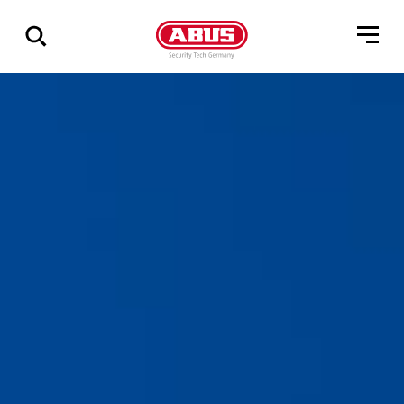
Pokaż
wszystkie
wyniki