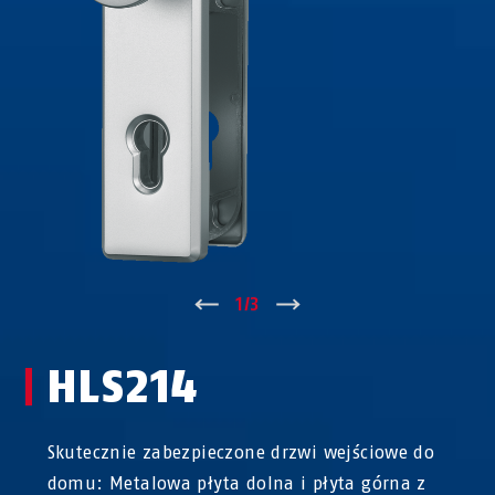
↑
1
/
3
↓
HLS214
Skutecznie zabezpieczone drzwi wejściowe do
domu: Metalowa płyta dolna i płyta górna z