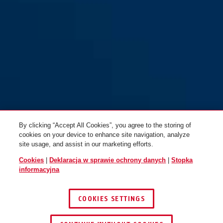
HLS214 F2: Aluminium Nikiel
HLS214 F2: Aluminium Nikiel
Srebro
Srebro (klamka z obu stron)
By clicking “Accept All Cookies”, you agree to the storing of
cookies on your device to enhance site navigation, analyze
site usage, and assist in our marketing efforts.
Cookies
|
Deklaracja w sprawie ochrony danych
|
Stopka
informacyjna
COOKIES SETTINGS