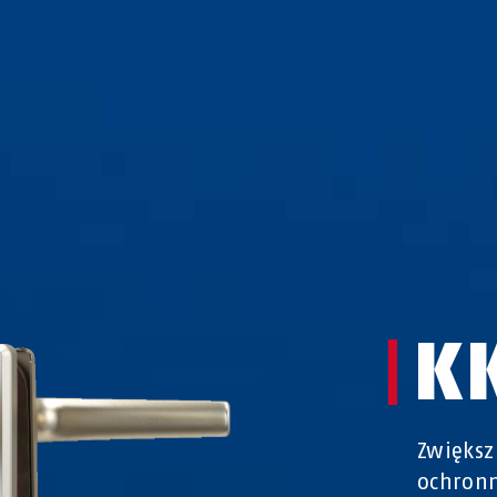
K
Zwiększ
ochronn