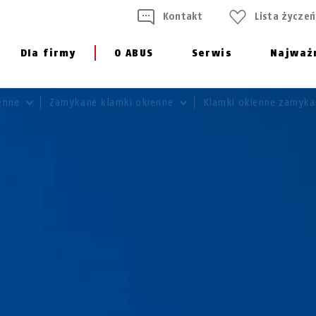
Kontakt
Lista życzeń
Dla firmy
O ABUS
Serwis
Najważ
ienne
Zamykane klamki okienne
Klamki okienne zamyka